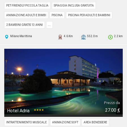
PET FRIENDLY PICCOLA TAGLIA
SPIAGGIA INCLUSA GRATUITA
ANIMAZIONE ADULTI E BIMBI
PISCINA
PISCINA PER ADULTI E BAMBINI
2 BAMBINI GRATIS 13 ANNI
...
Milano Marittima
4.6 Km
552.0 m
2.2 km
Prezzi da
27.00
€
Hotel Adria
★★★★
INTRATTENIMENTO MUSICALE
ANIMAZIONE SOFT
AREA BENESSERE