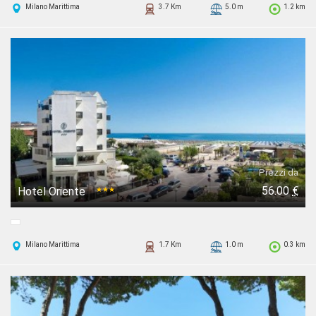
Milano Marittima
3.7 Km
5.0 m
1.2 km
Prezzi da
56.00
€
Hotel Oriente
★★★
Milano Marittima
1.7 Km
1.0 m
0.3 km