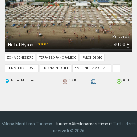
Prezzi da
40.00
€
Hotel Byron
★★★ SUP
ZONA BENESSERE
TERRAZZO PANORAMICO
PARCHEGGIO
8 PRIMI E 8 SECONDI
PISCINA IN HOTEL
AMBIENTE FAMIGLIARE
...
Milano Marittima
3.2 Km
5.0 m
0.8 km
Milano Marittima Turismo -
turismo@milanomarittima.it
Tutti i diritti
riservati © 2026