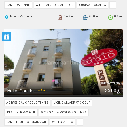
CAMPI DA TENNIS
WIFI GRATUITO IN ALBERGO
CUCINA DI QUALITÀ
...
Milano Marittima
3.4 Km
25.0 m
0.9 km
Prezzi da
35.00
€
Hotel Corallo
★★★
A 2 PASSI DAL CIRCOLO TENNIS
VICINO ALL'ADRIATIC GOLF
IDEALE PER FAMIGLIE
VICINO ALLA MOVIDA NOTTURNA
CAMERE TUTTE CLIMATIZZATE
WI-FI GRATUITO
...