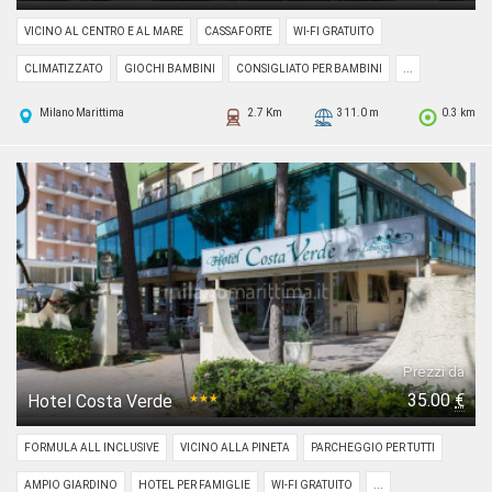
VICINO AL CENTRO E AL MARE
CASSAFORTE
WI-FI GRATUITO
CLIMATIZZATO
GIOCHI BAMBINI
CONSIGLIATO PER BAMBINI
...
Milano Marittima
2.7 Km
311.0 m
0.3 km
Prezzi da
35.00
€
Hotel Costa Verde
★★★
FORMULA ALL INCLUSIVE
VICINO ALLA PINETA
PARCHEGGIO PER TUTTI
AMPIO GIARDINO
HOTEL PER FAMIGLIE
WI-FI GRATUITO
...