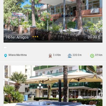
Prezzi da
30.00
€
Hotel Amigos
★★★
Milano Marittima
3.4 Km
220.0 m
0.9 km