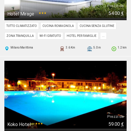
Prezzi da
54.00
€
Hotel Mirage
★★★
TUTTO CLIMATIZZATO
CUCINA ROMAGNOLA
CUCINA SENZA GLUTINE
ZONA TRANQUILLA
WI-FI GRATUITO
HOTEL PER FAMIGLIE
...
Milano Marittima
3.6 Km
5.0 m
1.2 km
Prezzi da
59.00
€
Koko Hotel
★★★