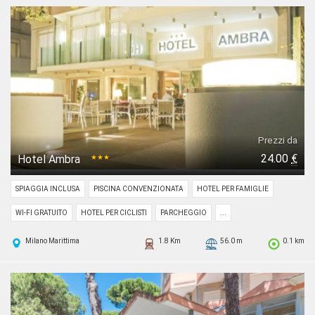
Prezzi da
24.00
€
Hotel Ambra
★★★
SPIAGGIA INCLUSA
PISCINA CONVENZIONATA
HOTEL PER FAMIGLIE
WI-FI GRATUITO
HOTEL PER CICLISTI
PARCHEGGIO
...
Milano Marittima
1.8 Km
56.0 m
0.1 km