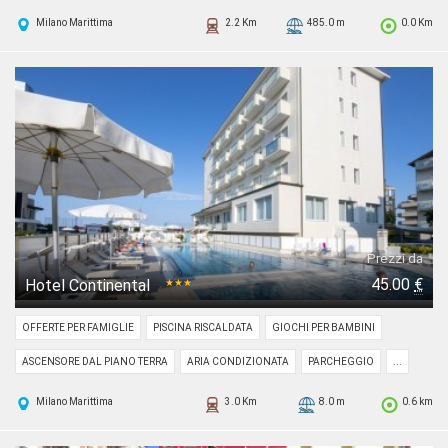
Milano Marittima
2.2 Km
485.0 m
0.0 Km
Prezzi da
45.00
€
Hotel Continental
★★★
OFFERTE PER FAMIGLIE
PISCINA RISCALDATA
GIOCHI PER BAMBINI
ASCENSORE DAL PIANO TERRA
ARIA CONDIZIONATA
PARCHEGGIO
...
Milano Marittima
3.0 Km
8.0 m
0.6 km