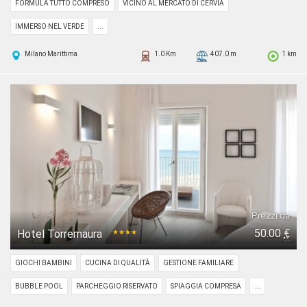
FORMULA TUTTO COMPRESO
VICINO AL MERCATO DI CERVIA
IMMERSO NEL VERDE
...
Milano Marittima
1.0 Km
407.0 m
1 km
Prezzi da
50.00
€
Hotel Torremaura
★★★★
GIOCHI BAMBINI
CUCINA DI QUALITÀ
GESTIONE FAMILIARE
BUBBLE POOL
PARCHEGGIO RISERVATO
SPIAGGIA COMPRESA
...