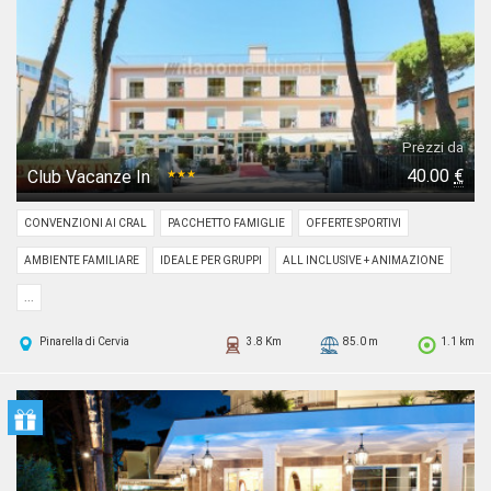
Prezzi da
40.00
€
Club Vacanze In
★★★
CONVENZIONI AI CRAL
PACCHETTO FAMIGLIE
OFFERTE SPORTIVI
AMBIENTE FAMILIARE
IDEALE PER GRUPPI
ALL INCLUSIVE + ANIMAZIONE
...
Pinarella di Cervia
3.8 Km
85.0 m
1.1 km