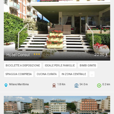
Prezzi da
20.00
€
Hotel Consul
★★★
BICICLETTE A DISPOSIZIONE
IDEALE PER LE FAMIGLIE
BIMBI GRATIS
SPIAGGIA COMPRESA
CUCINA CURATA
IN ZONA CENTRALE
...
Milano Marittima
1.8 Km
54.0 m
0.2 km