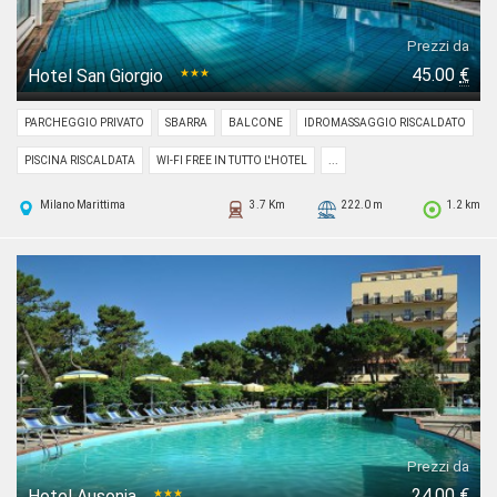
Prezzi da
45.00
€
Hotel San Giorgio
★★★
PARCHEGGIO PRIVATO
SBARRA
BALCONE
IDROMASSAGGIO RISCALDATO
PISCINA RISCALDATA
WI-FI FREE IN TUTTO L'HOTEL
...
Milano Marittima
3.7 Km
222.0 m
1.2 km
Prezzi da
24.00
€
Hotel Ausonia
★★★