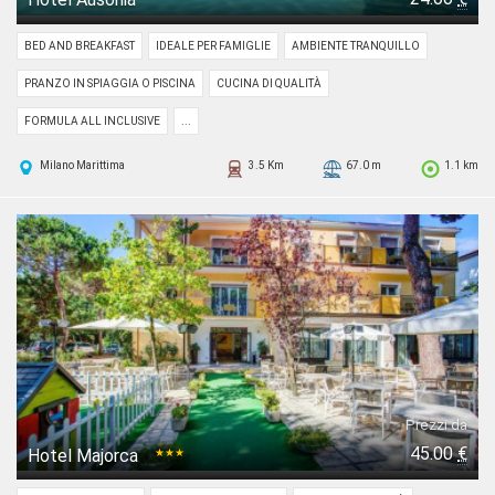
BED AND BREAKFAST
IDEALE PER FAMIGLIE
AMBIENTE TRANQUILLO
PRANZO IN SPIAGGIA O PISCINA
CUCINA DI QUALITÀ
FORMULA ALL INCLUSIVE
...
Milano Marittima
3.5 Km
67.0 m
1.1 km
Prezzi da
45.00
€
Hotel Majorca
★★★