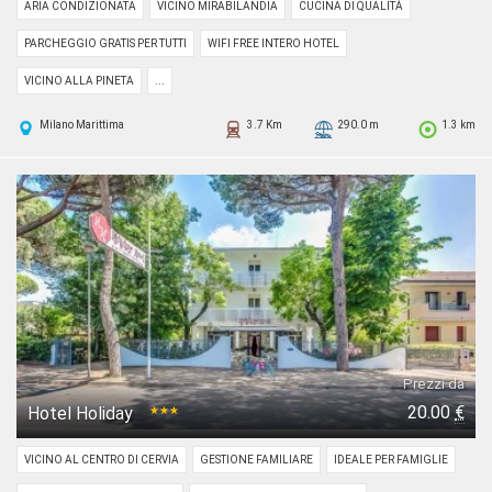
ARIA CONDIZIONATA
VICINO MIRABILANDIA
CUCINA DI QUALITÀ
PARCHEGGIO GRATIS PER TUTTI
WIFI FREE INTERO HOTEL
VICINO ALLA PINETA
...
Milano Marittima
3.7 Km
290.0 m
1.3 km
Prezzi da
20.00
€
Hotel Holiday
★★★
VICINO AL CENTRO DI CERVIA
GESTIONE FAMILIARE
IDEALE PER FAMIGLIE