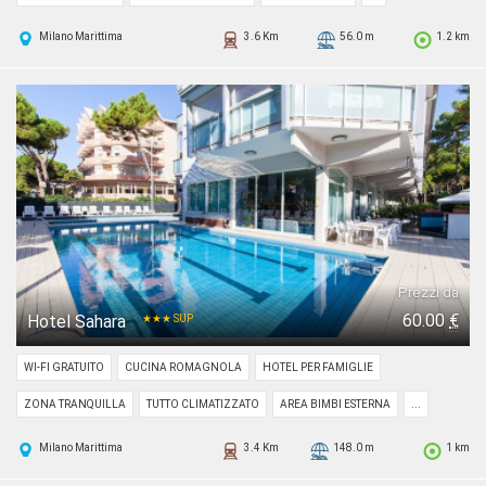
Milano Marittima
3.6 Km
56.0 m
1.2 km
Prezzi da
60.00
€
Hotel Sahara
★★★ SUP
WI-FI GRATUITO
CUCINA ROMAGNOLA
HOTEL PER FAMIGLIE
ZONA TRANQUILLA
TUTTO CLIMATIZZATO
AREA BIMBI ESTERNA
...
Milano Marittima
3.4 Km
148.0 m
1 km