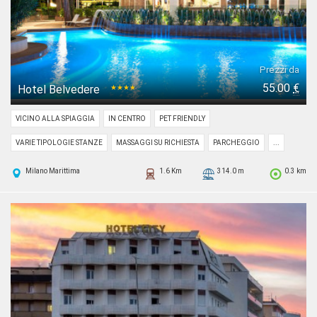
Prezzi da
55.00
€
Hotel Belvedere
★★★★
VICINO ALLA SPIAGGIA
IN CENTRO
PET FRIENDLY
VARIE TIPOLOGIE STANZE
MASSAGGI SU RICHIESTA
PARCHEGGIO
...
Milano Marittima
1.6 Km
314.0 m
0.3 km