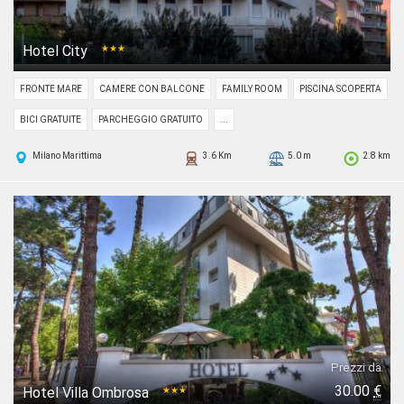
Hotel City
★★★
FRONTE MARE
CAMERE CON BALCONE
FAMILY ROOM
PISCINA SCOPERTA
BICI GRATUITE
PARCHEGGIO GRATUITO
...
Milano Marittima
3.6 Km
5.0 m
2.8 km
Prezzi da
30.00
€
Hotel Villa Ombrosa
★★★