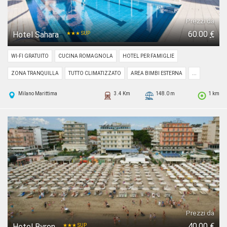
Prezzi da
60.00
€
Hotel Sahara
★★★ SUP
WI-FI GRATUITO
CUCINA ROMAGNOLA
HOTEL PER FAMIGLIE
ZONA TRANQUILLA
TUTTO CLIMATIZZATO
AREA BIMBI ESTERNA
...
Milano Marittima
3.4 Km
148.0 m
1 km
Prezzi da
40.00
€
Hotel Byron
★★★ SUP