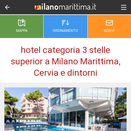
MAPPA
ORDINAMENTO
SCRIVI
hotel categoria 3 stelle
superior a Milano Marittima,
Cervia e dintorni