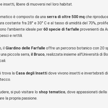
 e insetti, libere di muoversi nel loro habitat.
tematico è composto da una
serra di oltre 500 mq
che riproduce 
a costante fra 28° e 30° C e al tasso di umidità del 70%, prolif
cono l’ambiente ideale per
60 specie di farfalle
provenienti da As
pesci e rettili.
, il
Giardino delle Farfalle
offre un percorso botanico con 20 spec
 una piccola serra,
il Bruco
, realizzata insieme all'Università di 
cali.
i trova la
Casa degli Insetti
dove vivono insetti e invertebrati di va
stecco.
dere, si può visitare lo
shop tematico
, dove appassionati della 
are la propria passione.