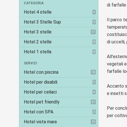
CATEGORIA
di farfalle
Hotel 4 stelle
3
Il parco 
Hotel 3 Stelle Sup
2
temperatur
Hotel 3 stelle
17
costituis
Hotel 2 stelle
di uccelli, 
0
Hotel 1 stella
0
All'esterno
SERVIZI
vegetali e
farfalle lo
Hotel con piscina
14
Hotel per disabili
3
Accanto s
Hotel per celiaci
4
e insetti 
Hotel pet friendly
21
Per conclu
Hotel con SPA
2
per coltiv
Hotel vista mare
13