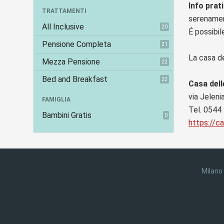
Info prat
TRATTAMENTI
serenament
All Inclusive
20
É possibil
Pensione Completa
21
La casa de
Mezza Pensione
22
Bed and Breakfast
22
Casa dell
via Jeleni
FAMIGLIA
Tel. 0544
Bambini Gratis
0
https://ca
Milano