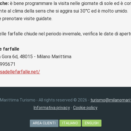
iche:
è bene programmare la visita nelle giornate di sole ed è consi
e al clima della serra che si aggira sui 30°C ed è molto umido.
e prenotare visite guidate.
lle farfalle chiude nel periodo invernale, verifica le date di apertur
e farfalle
a Gora 6d, 48015 - Milano Marittima
 995671
sadellefarfalle.net/
 Marittima Turismo - All rights reserved © 2026 -
turismo@milanomarit
Informativa privacy
-
Cookie policy
AREA CLIENTI
ITALIANO
ENGLISH