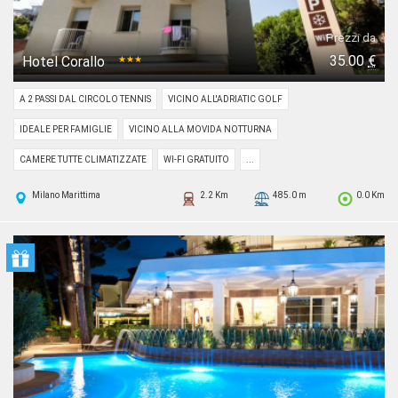
Prezzi da
35.00
€
Hotel Corallo
★★★
A 2 PASSI DAL CIRCOLO TENNIS
VICINO ALL'ADRIATIC GOLF
IDEALE PER FAMIGLIE
VICINO ALLA MOVIDA NOTTURNA
CAMERE TUTTE CLIMATIZZATE
WI-FI GRATUITO
...
Milano Marittima
2.2 Km
485.0 m
0.0 Km