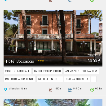
Prezzi da
30.00
€
Hotel Boccaccio
★★★
GESTIONE FAMILIARE
PARCHEGGIO PER TUTTI
ANIMAZIONE GIORNALIERA
RISTRUTTURATO RECENTE
WI-FI FREE IN HOTEL
CUCINA DI QUALITÀ
...
Milano Marittima
1.6 Km
345.0 m
0.3 km