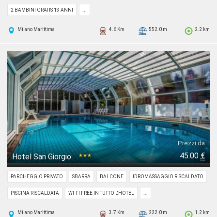
2 BAMBINI GRATIS 13 ANNI
...
Milano Marittima
4.6 Km
552.0 m
2.2 km
Prezzi da
45.00
€
Hotel San Giorgio
★★★
PARCHEGGIO PRIVATO
SBARRA
BALCONE
IDROMASSAGGIO RISCALDATO
PISCINA RISCALDATA
WI-FI FREE IN TUTTO L'HOTEL
...
Milano Marittima
3.7 Km
222.0 m
1.2 km