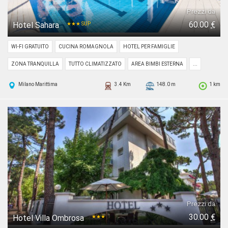
Prezzi da
60.00
€
Hotel Sahara
★★★ SUP
WI-FI GRATUITO
CUCINA ROMAGNOLA
HOTEL PER FAMIGLIE
ZONA TRANQUILLA
TUTTO CLIMATIZZATO
AREA BIMBI ESTERNA
...
Milano Marittima
3.4 Km
148.0 m
1 km
Prezzi da
30.00
€
Hotel Villa Ombrosa
★★★