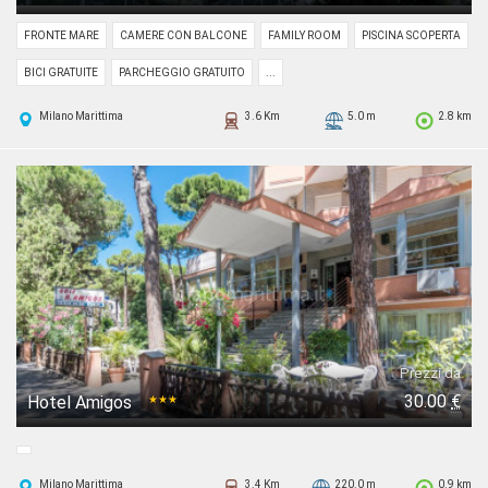
FRONTE MARE
CAMERE CON BALCONE
FAMILY ROOM
PISCINA SCOPERTA
BICI GRATUITE
PARCHEGGIO GRATUITO
...
Milano Marittima
3.6 Km
5.0 m
2.8 km
Prezzi da
30.00
€
Hotel Amigos
★★★
Milano Marittima
3.4 Km
220.0 m
0.9 km