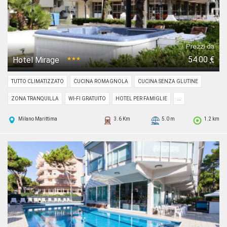
Prezzi da
54.00
€
Hotel Mirage
★★★
TUTTO CLIMATIZZATO
CUCINA ROMAGNOLA
CUCINA SENZA GLUTINE
ZONA TRANQUILLA
WI-FI GRATUITO
HOTEL PER FAMIGLIE
...
Milano Marittima
3.6 Km
5.0 m
1.2 km