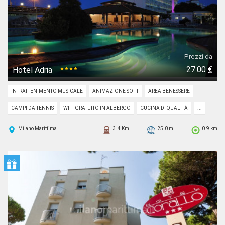
Prezzi da
27.00
€
Hotel Adria
★★★★
INTRATTENIMENTO MUSICALE
ANIMAZIONE SOFT
AREA BENESSERE
CAMPI DA TENNIS
WIFI GRATUITO IN ALBERGO
CUCINA DI QUALITÀ
...
Milano Marittima
3.4 Km
25.0 m
0.9 km