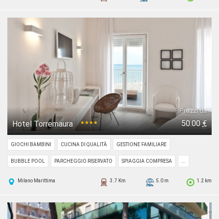
Prezzi da
50.00
€
Hotel Torremaura
★★★★
GIOCHI BAMBINI
CUCINA DI QUALITÀ
GESTIONE FAMILIARE
BUBBLE POOL
PARCHEGGIO RISERVATO
SPIAGGIA COMPRESA
...
Milano Marittima
3.7 Km
5.0 m
1.2 km