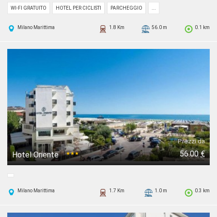
WI-FI GRATUITO
HOTEL PER CICLISTI
PARCHEGGIO
...
Milano Marittima
1.8 Km
56.0 m
0.1 km
Prezzi da
56.00
€
Hotel Oriente
★★★
Milano Marittima
1.7 Km
1.0 m
0.3 km