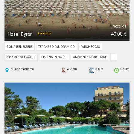
Prezzi da
40.00
€
Hotel Byron
★★★ SUP
ZONA BENESSERE
TERRAZZO PANORAMICO
PARCHEGGIO
8 PRIMI E 8 SECONDI
PISCINA IN HOTEL
AMBIENTE FAMIGLIARE
...
Milano Marittima
3.2 Km
5.0 m
0.8 km