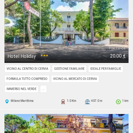
Prezzi da
20.00
€
Hotel Holiday
★★★
VICINO AL CENTRO DI CERVIA
GESTIONE FAMILIARE
IDEALE PER FAMIGLIE
FORMULA TUTTO COMPRESO
VICINO AL MERCATO DI CERVIA
IMMERSO NEL VERDE
...
Milano Marittima
1.0 Km
407.0 m
1 km