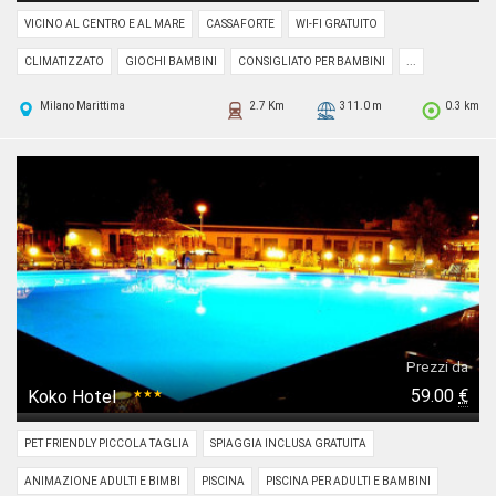
VICINO AL CENTRO E AL MARE
CASSAFORTE
WI-FI GRATUITO
CLIMATIZZATO
GIOCHI BAMBINI
CONSIGLIATO PER BAMBINI
...
Milano Marittima
2.7 Km
311.0 m
0.3 km
Prezzi da
59.00
€
Koko Hotel
★★★
PET FRIENDLY PICCOLA TAGLIA
SPIAGGIA INCLUSA GRATUITA
ANIMAZIONE ADULTI E BIMBI
PISCINA
PISCINA PER ADULTI E BAMBINI