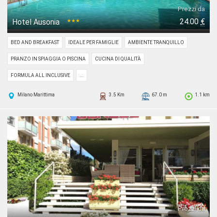
Prezzi da
24.00
€
Hotel Ausonia
★★★
BED AND BREAKFAST
IDEALE PER FAMIGLIE
AMBIENTE TRANQUILLO
PRANZO IN SPIAGGIA O PISCINA
CUCINA DI QUALITÀ
FORMULA ALL INCLUSIVE
...
Milano Marittima
3.5 Km
67.0 m
1.1 km
Prezzi da