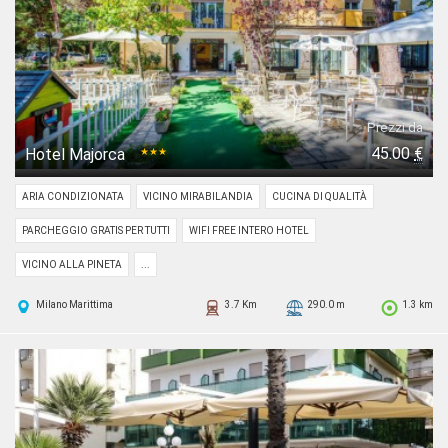
Prezzi da
45.00
€
Hotel Majorca
★★★
ARIA CONDIZIONATA
VICINO MIRABILANDIA
CUCINA DI QUALITÀ
PARCHEGGIO GRATIS PER TUTTI
WIFI FREE INTERO HOTEL
VICINO ALLA PINETA
...
Milano Marittima
3.7 Km
290.0 m
1.3 km