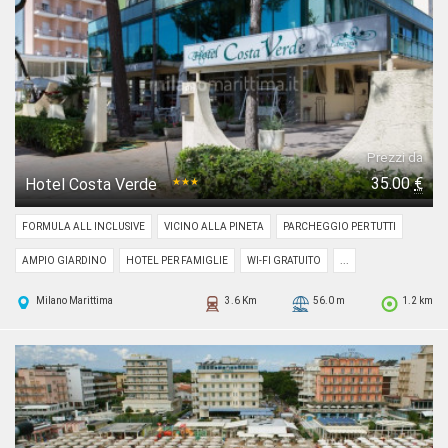
Prezzi da
35.00
€
Hotel Costa Verde
★★★
FORMULA ALL INCLUSIVE
VICINO ALLA PINETA
PARCHEGGIO PER TUTTI
AMPIO GIARDINO
HOTEL PER FAMIGLIE
WI-FI GRATUITO
...
Milano Marittima
3.6 Km
56.0 m
1.2 km