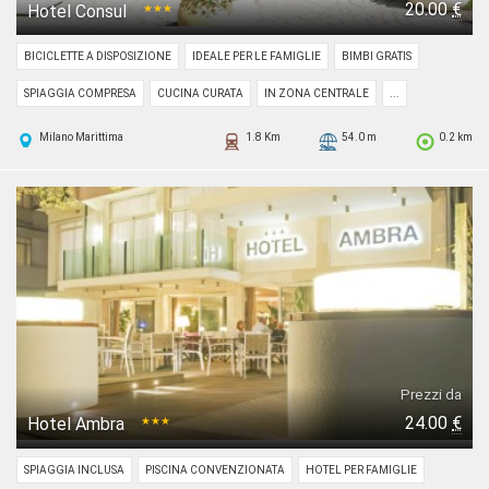
20.00
€
Hotel Consul
★★★
BICICLETTE A DISPOSIZIONE
IDEALE PER LE FAMIGLIE
BIMBI GRATIS
SPIAGGIA COMPRESA
CUCINA CURATA
IN ZONA CENTRALE
...
Milano Marittima
1.8 Km
54.0 m
0.2 km
Prezzi da
24.00
€
Hotel Ambra
★★★
SPIAGGIA INCLUSA
PISCINA CONVENZIONATA
HOTEL PER FAMIGLIE