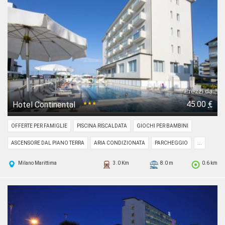
Prezzi da
45.00
€
Hotel Continental
★★★
OFFERTE PER FAMIGLIE
PISCINA RISCALDATA
GIOCHI PER BAMBINI
ASCENSORE DAL PIANO TERRA
ARIA CONDIZIONATA
PARCHEGGIO
...
Milano Marittima
3.0 Km
8.0 m
0.6 km