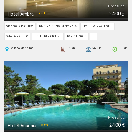
Prezzi da
24.00
€
Hotel Ambra
★★★
SPIAGGIA INCLUSA
PISCINA CONVENZIONATA
HOTEL PER FAMIGLIE
WI-FI GRATUITO
HOTEL PER CICLISTI
PARCHEGGIO
...
Milano Marittima
1.8 Km
56.0 m
0.1 km
Prezzi da
24.00
€
Hotel Ausonia
★★★