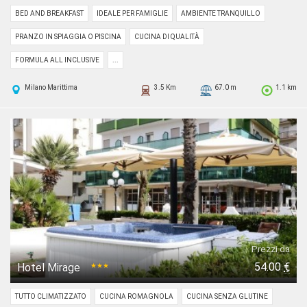
BED AND BREAKFAST
IDEALE PER FAMIGLIE
AMBIENTE TRANQUILLO
PRANZO IN SPIAGGIA O PISCINA
CUCINA DI QUALITÀ
FORMULA ALL INCLUSIVE
...
Milano Marittima
3.5 Km
67.0 m
1.1 km
Prezzi da
54.00
€
Hotel Mirage
★★★
TUTTO CLIMATIZZATO
CUCINA ROMAGNOLA
CUCINA SENZA GLUTINE