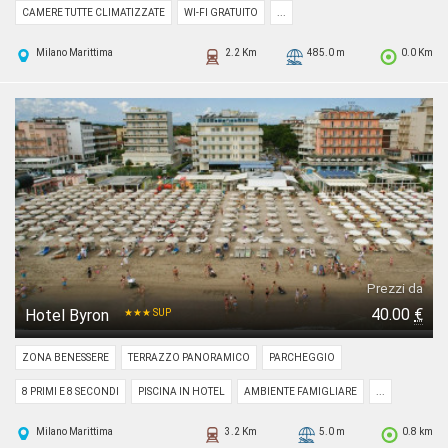
CAMERE TUTTE CLIMATIZZATE
WI-FI GRATUITO
...
Milano Marittima
2.2 Km
485.0 m
0.0 Km
Prezzi da
40.00
€
Hotel Byron
★★★ SUP
ZONA BENESSERE
TERRAZZO PANORAMICO
PARCHEGGIO
8 PRIMI E 8 SECONDI
PISCINA IN HOTEL
AMBIENTE FAMIGLIARE
...
Milano Marittima
3.2 Km
5.0 m
0.8 km