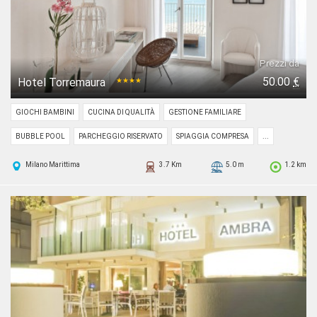
Prezzi da
50.00
€
Hotel Torremaura
★★★★
GIOCHI BAMBINI
CUCINA DI QUALITÀ
GESTIONE FAMILIARE
BUBBLE POOL
PARCHEGGIO RISERVATO
SPIAGGIA COMPRESA
...
Milano Marittima
3.7 Km
5.0 m
1.2 km