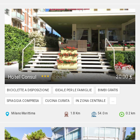
Prezzi da
20.00
€
Hotel Consul
★★★
BICICLETTE A DISPOSIZIONE
IDEALE PER LE FAMIGLIE
BIMBI GRATIS
SPIAGGIA COMPRESA
CUCINA CURATA
IN ZONA CENTRALE
...
Milano Marittima
1.8 Km
54.0 m
0.2 km