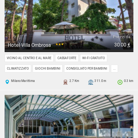
Prezzi da
30.00
€
Hotel Villa Ombrosa
★★★
VICINO AL CENTRO E AL MARE
CASSAFORTE
WI-FI GRATUITO
CLIMATIZZATO
GIOCHI BAMBINI
CONSIGLIATO PER BAMBINI
...
Milano Marittima
2.7 Km
311.0 m
0.3 km