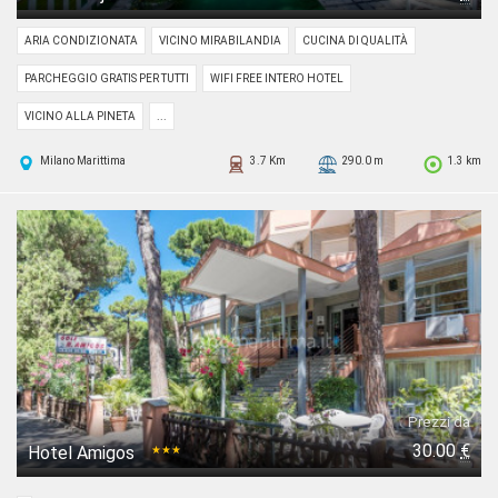
ARIA CONDIZIONATA
VICINO MIRABILANDIA
CUCINA DI QUALITÀ
PARCHEGGIO GRATIS PER TUTTI
WIFI FREE INTERO HOTEL
VICINO ALLA PINETA
...
Milano Marittima
3.7 Km
290.0 m
1.3 km
Prezzi da
30.00
€
Hotel Amigos
★★★