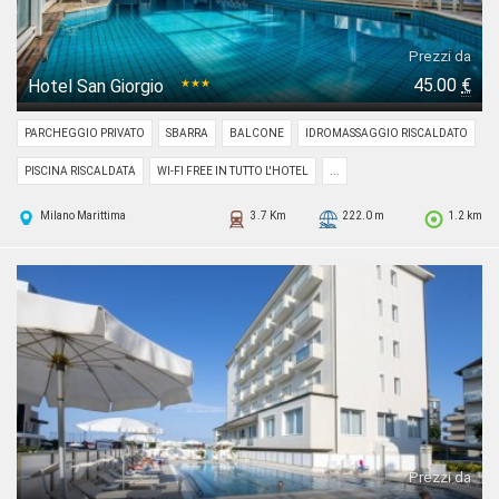
Prezzi da
45.00
€
Hotel San Giorgio
★★★
PARCHEGGIO PRIVATO
SBARRA
BALCONE
IDROMASSAGGIO RISCALDATO
PISCINA RISCALDATA
WI-FI FREE IN TUTTO L'HOTEL
...
Milano Marittima
3.7 Km
222.0 m
1.2 km
Prezzi da