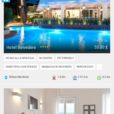
Prezzi da
55.00
€
Hotel Belvedere
★★★★
VICINO ALLA SPIAGGIA
IN CENTRO
PET FRIENDLY
VARIE TIPOLOGIE STANZE
MASSAGGI SU RICHIESTA
PARCHEGGIO
...
Milano Marittima
1.6 Km
314.0 m
0.3 km