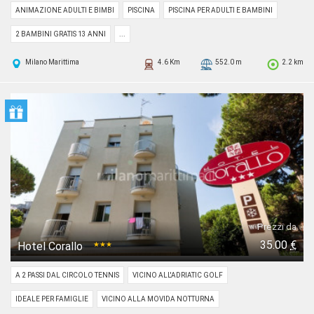
ANIMAZIONE ADULTI E BIMBI
PISCINA
PISCINA PER ADULTI E BAMBINI
2 BAMBINI GRATIS 13 ANNI
...
Milano Marittima
4.6 Km
552.0 m
2.2 km
Prezzi da
35.00
€
Hotel Corallo
★★★
A 2 PASSI DAL CIRCOLO TENNIS
VICINO ALL'ADRIATIC GOLF
IDEALE PER FAMIGLIE
VICINO ALLA MOVIDA NOTTURNA