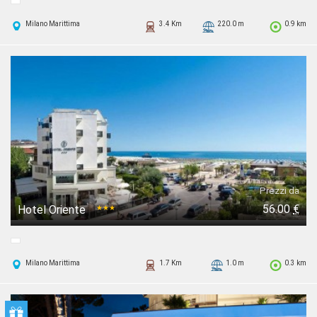
Milano Marittima
3.4 Km
220.0 m
0.9 km
Prezzi da
56.00
€
Hotel Oriente
★★★
Milano Marittima
1.7 Km
1.0 m
0.3 km