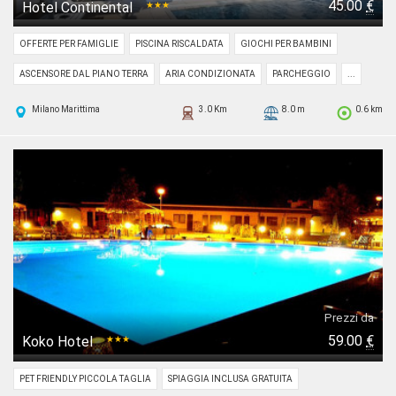
45.00
€
Hotel Continental
★★★
OFFERTE PER FAMIGLIE
PISCINA RISCALDATA
GIOCHI PER BAMBINI
ASCENSORE DAL PIANO TERRA
ARIA CONDIZIONATA
PARCHEGGIO
...
Milano Marittima
3.0 Km
8.0 m
0.6 km
Prezzi da
59.00
€
Koko Hotel
★★★
PET FRIENDLY PICCOLA TAGLIA
SPIAGGIA INCLUSA GRATUITA