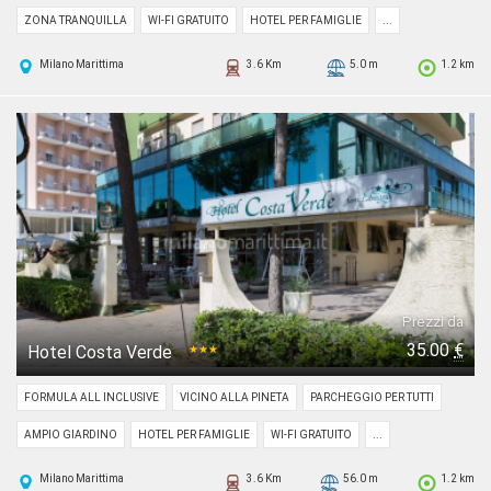
ZONA TRANQUILLA
WI-FI GRATUITO
HOTEL PER FAMIGLIE
...
Milano Marittima
3.6 Km
5.0 m
1.2 km
Prezzi da
35.00
€
Hotel Costa Verde
★★★
FORMULA ALL INCLUSIVE
VICINO ALLA PINETA
PARCHEGGIO PER TUTTI
AMPIO GIARDINO
HOTEL PER FAMIGLIE
WI-FI GRATUITO
...
Milano Marittima
3.6 Km
56.0 m
1.2 km