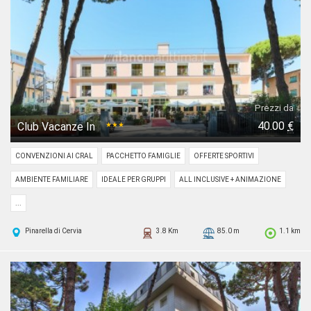
Prezzi da
40.00
€
Club Vacanze In
★★★
CONVENZIONI AI CRAL
PACCHETTO FAMIGLIE
OFFERTE SPORTIVI
AMBIENTE FAMILIARE
IDEALE PER GRUPPI
ALL INCLUSIVE + ANIMAZIONE
...
Pinarella di Cervia
3.8 Km
85.0 m
1.1 km