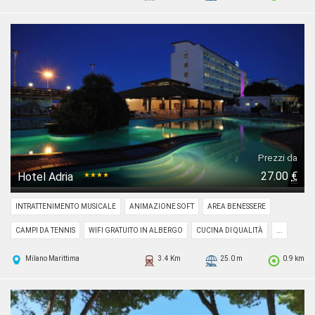
Prezzi da
27.00
€
Hotel Adria
★★★★
INTRATTENIMENTO MUSICALE
ANIMAZIONE SOFT
AREA BENESSERE
CAMPI DA TENNIS
WIFI GRATUITO IN ALBERGO
CUCINA DI QUALITÀ
...
Milano Marittima
3.4 Km
25.0 m
0.9 km