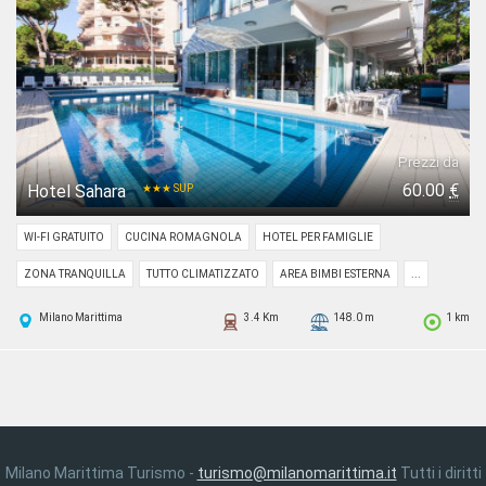
Prezzi da
60.00
€
Hotel Sahara
★★★ SUP
WI-FI GRATUITO
CUCINA ROMAGNOLA
HOTEL PER FAMIGLIE
ZONA TRANQUILLA
TUTTO CLIMATIZZATO
AREA BIMBI ESTERNA
...
Milano Marittima
3.4 Km
148.0 m
1 km
Milano Marittima Turismo -
turismo@milanomarittima.it
Tutti i diritti