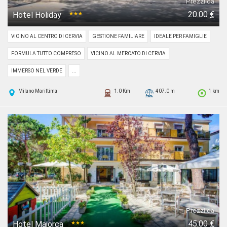
Prezzi da
20.00
€
Hotel Holiday
★★★
VICINO AL CENTRO DI CERVIA
GESTIONE FAMILIARE
IDEALE PER FAMIGLIE
FORMULA TUTTO COMPRESO
VICINO AL MERCATO DI CERVIA
IMMERSO NEL VERDE
...
Milano Marittima
1.0 Km
407.0 m
1 km
Prezzi da
45.00
€
Hotel Majorca
★★★