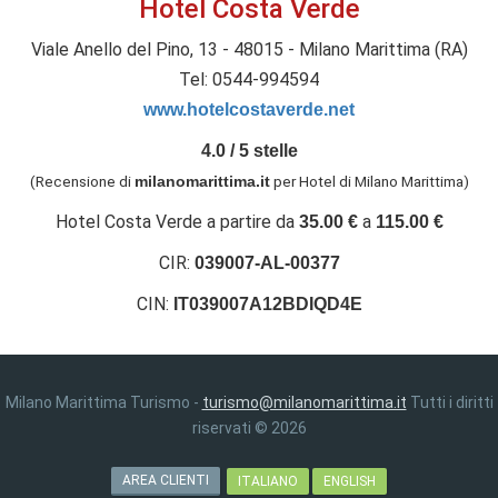
Hotel Costa Verde
Viale Anello del Pino, 13 - 48015 - Milano Marittima (RA)
Tel: 0544-994594
www.hotelcostaverde.net
4.0
/
5
stelle
(Recensione di
per Hotel di Milano Marittima
)
milanomarittima.it
Hotel Costa Verde
a partire da
a
35.00
€
115.00
€
CIR:
039007-AL-00377
CIN:
IT039007A12BDIQD4E
Milano Marittima Turismo -
turismo@milanomarittima.it
Tutti i diritti
riservati © 2026
AREA CLIENTI
ITALIANO
ENGLISH