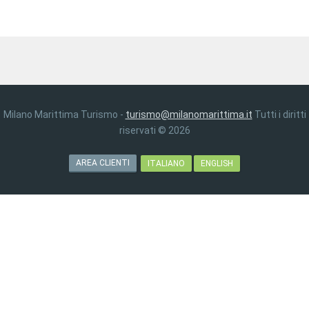
Milano Marittima Turismo -
turismo@milanomarittima.it
Tutti i diritti
riservati © 2026
AREA CLIENTI
ITALIANO
ENGLISH