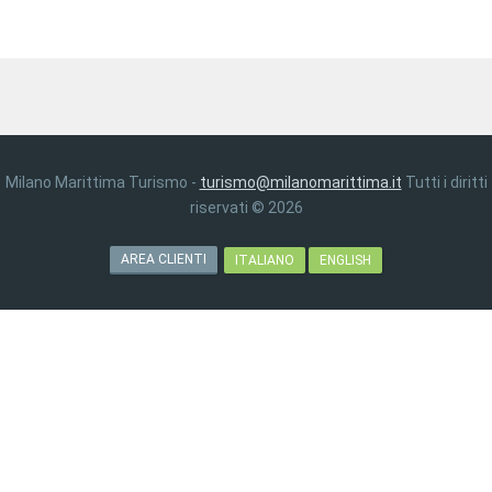
Milano Marittima Turismo -
turismo@milanomarittima.it
Tutti i diritti
riservati © 2026
AREA CLIENTI
ITALIANO
ENGLISH