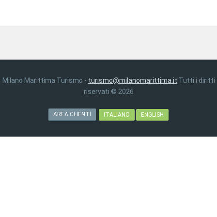
Milano Marittima Turismo -
turismo@milanomarittima.it
Tutti i diritti
riservati © 2026
AREA CLIENTI
ITALIANO
ENGLISH